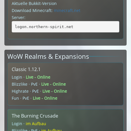
Aktuelle Bukkit-Version
Download Minecraft:
minecraft.net
Server:
logon.northern-spirit.net
WoW Realms & Expansions
Classic 1.12.1
Login ·
Live - Online
Blizzlike · PvE ·
Live - Online
Highrate · PvE ·
Live - Online
Fun · PvE ·
Live - Online
The Burning Crusade
Login ·
im Aufbau
Blizzlike · PvE ·
im Aufbau