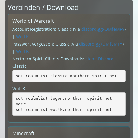
Verbinden / Download
World of Warcraft
Account Registration: Classic (via
discord.gg/QMfeMFY
)
|
WotLK
Passwort vergessen: Classic (via
discord.gg/QMfeMFY
)
|
WotLK
Northern Spirit Clients Downloads:
siehe Discord
Classic:
set realmlist classic.northern-spirit.net
WotLK:
set realmlist logon.northern-spirit.net
oder
set realmlist wotlk.northern-spirit.net
Minecraft