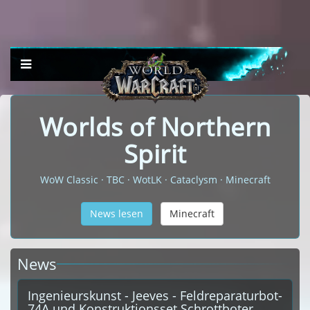
Worlds of Northern
Spirit
WoW Classic · TBC · WotLK · Cataclysm · Minecraft
News lesen
Minecraft
News
Ingenieurskunst - Jeeves - Feldreparaturbot-
74A und Konstruktionsset Schrottboter