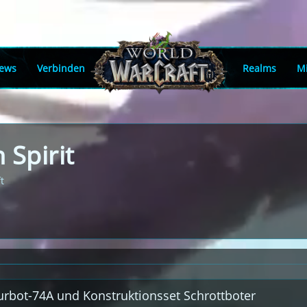
ews
Verbinden
Realms
Mi
 Spirit
t
turbot-74A und Konstruktionsset Schrottboter