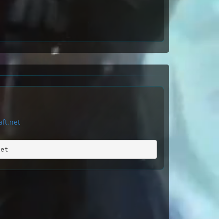
ft.net
net