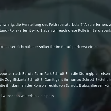
es schwierig, die Herstellung des Feldreparaturbots-74A zu erlernen
and (Rolle) erlernt wird, haben wir euch diese Rolle im Berufepar
ionsset: Schrottboter solltet ihr im Berufepark erst einmal
eporter nach Berufe-Farm-Park Schrott-E in die Sturmgipfel reisen (
e Zugriffskarte Schrott-E. Damit geht ihr nun zu Schrott-E (steht 
ie ihr dann an der Konsole rechts von Schrott-E abschliessen kön
d wünschen weiterhin viel Spass.