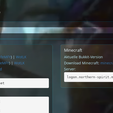
e
Minecraft
MfeMFY
) |
WotLK
Aktuelle Bukkit-Version
feMFY
) |
WotLK
Download Minecraft:
minecra
rd
Server:
logon.northern-spirit.
net
t
t