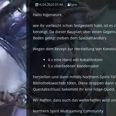
16.04.2020 01:44
Eyrie
Hallo Ingenieure,
wie ihr vielleicht schon festgestellt habt, ist 
benötigt. Da dieser Bauplan über einen Gegenst
Boden gelegt (neben dem Spezialhändler).
Wegen dem Rezept zur Herstellung von Konstrukt
4 x eine Hand voll Kobaltbolzen
5 x überladener Kondensator
herstellen und dann mittels Northern-Spirit-Tel
Bibliothekswächter töten. Diese droppen dann di
Questabschluss bekommt ihr eine Folge-Quest, d
Wir hoffen, dass euch das weiterhelfen wird un
Northern Spirit Multigaming Community