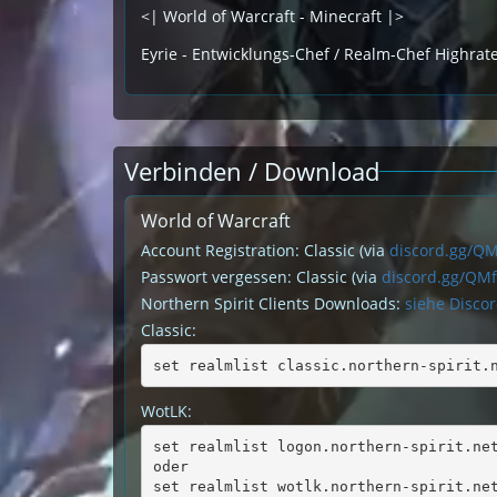
<| World of Warcraft - Minecraft |>
Eyrie - Entwicklungs-Chef / Realm-Chef Highrat
Verbinden / Download
World of Warcraft
Account Registration: Classic (via
discord.gg/Q
Passwort vergessen: Classic (via
discord.gg/QM
Northern Spirit Clients Downloads:
siehe Disco
Classic:
set realmlist classic.northern-spirit.
WotLK:
set realmlist logon.northern-spirit.ne
oder
set realmlist wotlk.northern-spirit.ne