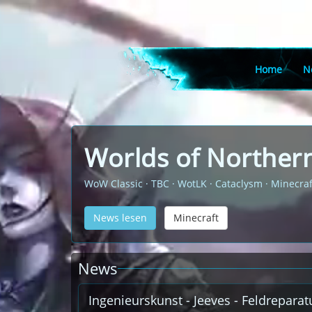
Home
N
Worlds of Northern
WoW Classic · TBC · WotLK · Cataclysm · Minecraf
News lesen
Minecraft
News
Ingenieurskunst - Jeeves - Feldrepara