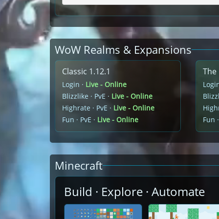
WoW Realms & Expansions
Classic 1.12.1
The 
Login ·
Live - Online
Logi
Blizzlike · PvE ·
Live - Online
Blizz
Highrate · PvE ·
Live - Online
Highr
Fun · PvE ·
Live - Online
Fun ·
Minecraft
Build · Explore · Automate