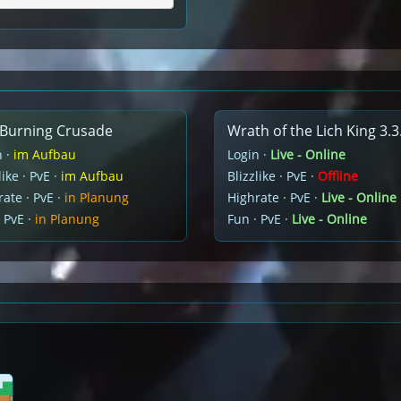
Burning Crusade
Wrath of the Lich King 3.3
n ·
im Aufbau
Login ·
Live - Online
like · PvE ·
im Aufbau
Blizzlike · PvE ·
Offline
ate · PvE ·
in Planung
Highrate · PvE ·
Live - Online
 PvE ·
in Planung
Fun · PvE ·
Live - Online