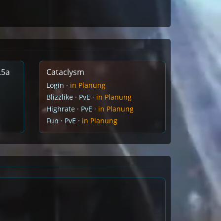
.5a
Cataclysm
Login ·
in Planung
Blizzlike · PvE ·
in Planung
Highrate · PvE ·
in Planung
Fun · PvE ·
in Planung