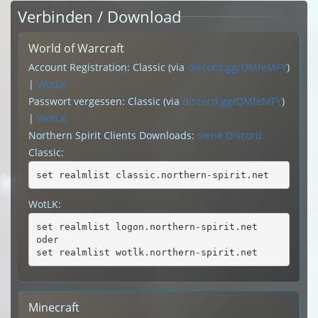
Verbinden / Download
World of Warcraft
Account Registration: Classic (via
discord.gg/QMfeMFY
)
|
WotLK
Passwort vergessen: Classic (via
discord.gg/QMfeMFY
)
|
WotLK
Northern Spirit Clients Downloads:
siehe Discord
Classic:
set realmlist classic.northern-spirit.net
WotLK:
set realmlist logon.northern-spirit.net
oder
set realmlist wotlk.northern-spirit.net
Minecraft