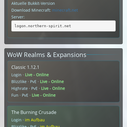
Aktuelle Bukkit-Version
Download Minecraft:
minecraft.net
Server:
logon.northern-spirit.net
WoW Realms & Expansions
Classic 1.12.1
Login ·
Live - Online
Blizzlike · PvE ·
Live - Online
Highrate · PvE ·
Live - Online
Fun · PvE ·
Live - Online
The Burning Crusade
Login ·
im Aufbau
Blizzlike · PvE ·
im Aufbau