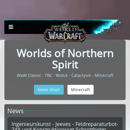
Worlds of Northern
Spirit
WoW Classic · TBC · WotLK · Cataclysm · Minecraft
News lesen
Minecraft
News
Ingenieurskunst - Jeeves - Feldreparaturbot-
74A und Konstruktionsset Schrottboter