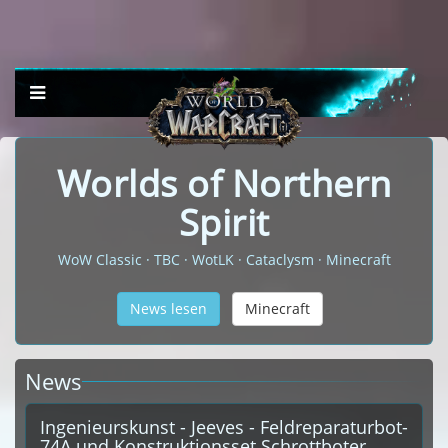
Worlds of Northern
Spirit
WoW Classic · TBC · WotLK · Cataclysm · Minecraft
News lesen
Minecraft
News
Ingenieurskunst - Jeeves - Feldreparaturbot-
74A und Konstruktionsset Schrottboter