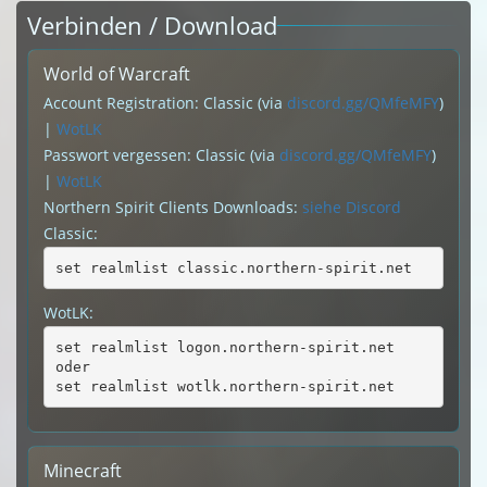
Verbinden / Download
World of Warcraft
Account Registration: Classic (via
discord.gg/QMfeMFY
)
|
WotLK
Passwort vergessen: Classic (via
discord.gg/QMfeMFY
)
|
WotLK
Northern Spirit Clients Downloads:
siehe Discord
Classic:
set realmlist classic.northern-spirit.net
WotLK:
set realmlist logon.northern-spirit.net
oder
set realmlist wotlk.northern-spirit.net
Minecraft