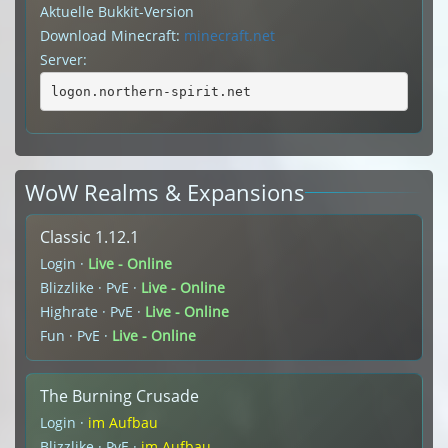
Aktuelle Bukkit-Version
Download Minecraft:
minecraft.net
Server:
logon.northern-spirit.net
WoW Realms & Expansions
Classic 1.12.1
Login ·
Live - Online
Blizzlike · PvE ·
Live - Online
Highrate · PvE ·
Live - Online
Fun · PvE ·
Live - Online
The Burning Crusade
Login ·
im Aufbau
Blizzlike · PvE ·
im Aufbau