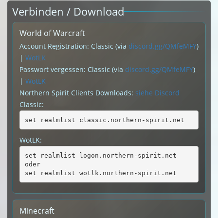
Verbinden / Download
World of Warcraft
Account Registration: Classic (via
discord.gg/QMfeMFY
)
|
WotLK
Passwort vergessen: Classic (via
discord.gg/QMfeMFY
)
|
WotLK
Northern Spirit Clients Downloads:
siehe Discord
Classic:
set realmlist classic.northern-spirit.net
WotLK:
set realmlist logon.northern-spirit.net
oder
set realmlist wotlk.northern-spirit.net
Minecraft