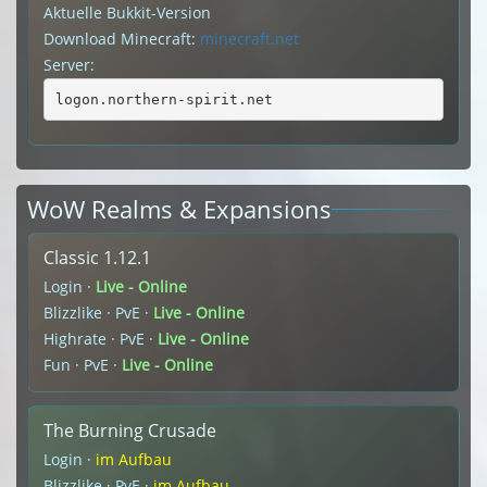
Aktuelle Bukkit-Version
Download Minecraft:
minecraft.net
Server:
logon.northern-spirit.net
WoW Realms & Expansions
Classic 1.12.1
Login ·
Live - Online
Blizzlike · PvE ·
Live - Online
Highrate · PvE ·
Live - Online
Fun · PvE ·
Live - Online
The Burning Crusade
Login ·
im Aufbau
Blizzlike · PvE ·
im Aufbau