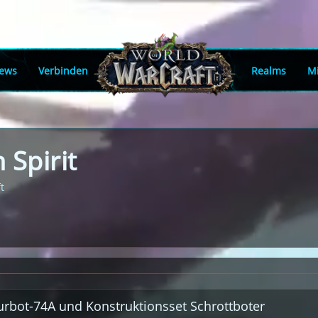
ews
Verbinden
Realms
Mi
 Spirit
t
turbot-74A und Konstruktionsset Schrottboter