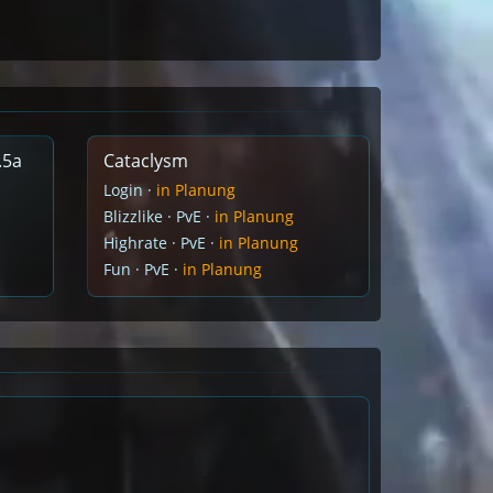
.5a
Cataclysm
Login ·
in Planung
Blizzlike · PvE ·
in Planung
Highrate · PvE ·
in Planung
Fun · PvE ·
in Planung