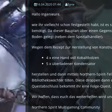
16.04.2020 01:44
Eyrie
Hallo Ingenieure,
wie ihr vielleicht schon festgestellt habt, ist 
benötigt. Da dieser Bauplan über einen Gegenst
Boden gelegt (neben dem Spezialhändler).
Wegen dem Rezept zur Herstellung von Konstrukt
4 x eine Hand voll Kobaltbolzen
5 x überladener Kondensator
herstellen und dann mittels Northern-Spirit-Tel
Bibliothekswächter töten. Diese droppen dann di
Questabschluss bekommt ihr eine Folge-Quest, d
Wir hoffen, dass euch das weiterhelfen wird un
Northern Spirit Multigaming Community