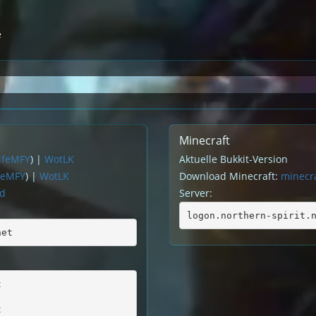
e
Minecraft
MfeMFY
) |
WotLK
Aktuelle Bukkit-Version
feMFY
) |
WotLK
Download Minecraft:
minecra
rd
Server:
logon.northern-spirit.
net
t
t