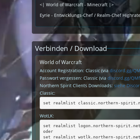
<| World of Warcraft - Minecraft |>
Eyrie - Entwicklungs-Chef / Realm-Chef Highrat
Verbinden / Download
World of Warcraft
Account Registration: Classic (via
discord.gg/Q
Passwort vergessen: Classic (via
discord.gg/QM
Northern Spirit Clients Downloads:
siehe Disco
Classic:
set realmlist classic.northern-spirit.
WotLK:
set realmlist logon.northern-spirit.ne
oder
set realmlist wotlk.northern-spirit.ne