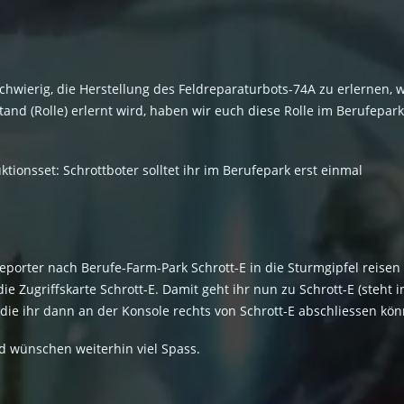
es schwierig, die Herstellung des Feldreparaturbots-74A zu erlernen
and (Rolle) erlernt wird, haben wir euch diese Rolle im Berufepar
ionsset: Schrottboter solltet ihr im Berufepark erst einmal
eporter nach Berufe-Farm-Park Schrott-E in die Sturmgipfel reisen (
e Zugriffskarte Schrott-E. Damit geht ihr nun zu Schrott-E (steht 
ie ihr dann an der Konsole rechts von Schrott-E abschliessen kön
d wünschen weiterhin viel Spass.