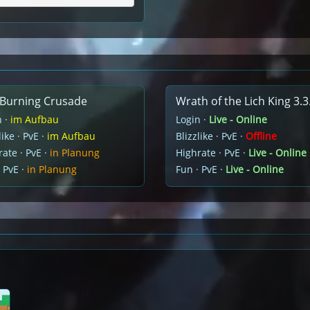
Burning Crusade
Wrath of the Lich King 3.3
n ·
im Aufbau
Login ·
Live - Online
like · PvE ·
im Aufbau
Blizzlike · PvE ·
Offline
ate · PvE ·
in Planung
Highrate · PvE ·
Live - Online
 PvE ·
in Planung
Fun · PvE ·
Live - Online