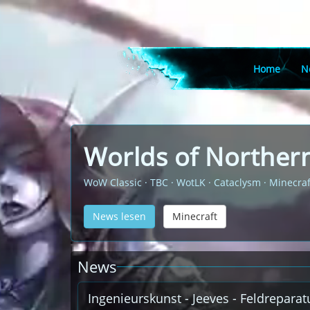
Home
N
Worlds of Northern
WoW Classic · TBC · WotLK · Cataclysm · Minecraf
News lesen
Minecraft
News
Ingenieurskunst - Jeeves - Feldrepara