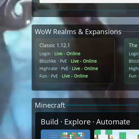
WoW Realms & Expansions
Classic 1.12.1
The 
Login ·
Live - Online
Logi
Blizzlike · PvE ·
Live - Online
Blizz
Highrate · PvE ·
Live - Online
Highr
Fun · PvE ·
Live - Online
Fun ·
Minecraft
Build · Explore · Automate