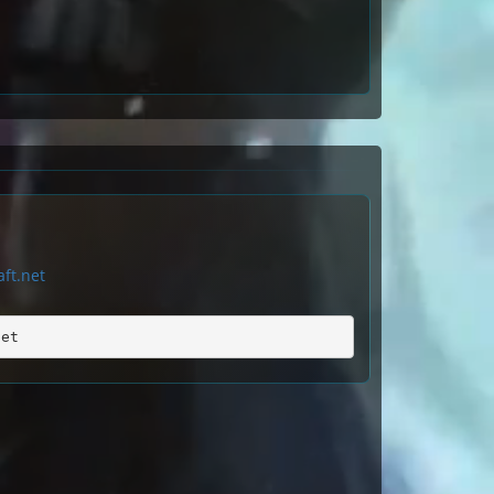
ft.net
net