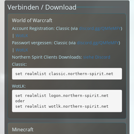
Verbinden / Download
World of Warcraft
Account Registration: Classic (via
discord.gg/QMfeMFY
)
|
WotLK
Passwort vergessen: Classic (via
discord.gg/QMfeMFY
)
|
WotLK
Northern Spirit Clients Downloads:
siehe Discord
Classic:
set realmlist classic.northern-spirit.net
WotLK:
set realmlist logon.northern-spirit.net
oder
set realmlist wotlk.northern-spirit.net
Minecraft