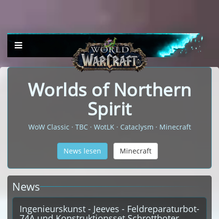
Worlds of Northern
Spirit
WoW Classic · TBC · WotLK · Cataclysm · Minecraft
News lesen
Minecraft
News
Ingenieurskunst - Jeeves - Feldreparaturbot-
74A und Konstruktionsset Schrottboter