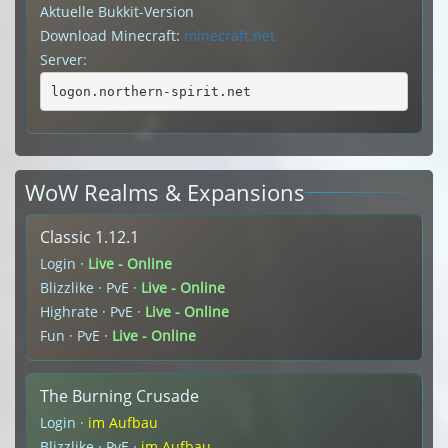
Aktuelle Bukkit-Version
Download Minecraft:
minecraft.net
Server:
logon.northern-spirit.net
WoW Realms & Expansions
Classic 1.12.1
Login ·
Live - Online
Blizzlike · PvE ·
Live - Online
Highrate · PvE ·
Live - Online
Fun · PvE ·
Live - Online
The Burning Crusade
Login ·
im Aufbau
Blizzlike · PvE ·
im Aufbau