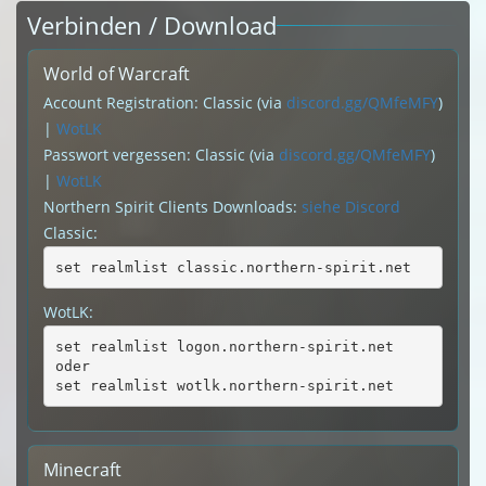
Verbinden / Download
World of Warcraft
Account Registration: Classic (via
discord.gg/QMfeMFY
)
|
WotLK
Passwort vergessen: Classic (via
discord.gg/QMfeMFY
)
|
WotLK
Northern Spirit Clients Downloads:
siehe Discord
Classic:
set realmlist classic.northern-spirit.net
WotLK:
set realmlist logon.northern-spirit.net
oder
set realmlist wotlk.northern-spirit.net
Minecraft