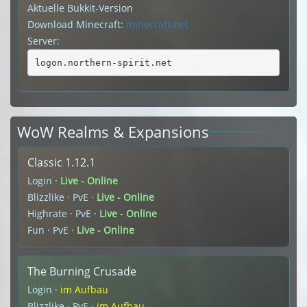
Aktuelle Bukkit-Version
Download Minecraft:
minecraft.net
Server:
logon.northern-spirit.net
WoW Realms & Expansions
Classic 1.12.1
Login ·
Live - Online
Blizzlike · PvE ·
Live - Online
Highrate · PvE ·
Live - Online
Fun · PvE ·
Live - Online
The Burning Crusade
Login ·
im Aufbau
Blizzlike · PvE ·
im Aufbau