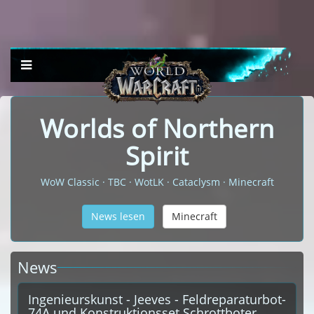
Worlds of Northern
Spirit
WoW Classic · TBC · WotLK · Cataclysm · Minecraft
News lesen
Minecraft
News
Ingenieurskunst - Jeeves - Feldreparaturbot-
74A und Konstruktionsset Schrottboter