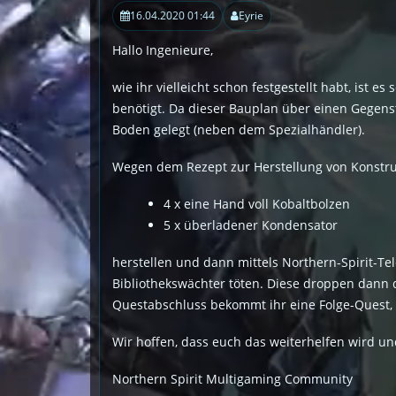
16.04.2020 01:44
Eyrie
Hallo Ingenieure,
wie ihr vielleicht schon festgestellt habt, ist 
benötigt. Da dieser Bauplan über einen Gegenst
Boden gelegt (neben dem Spezialhändler).
Wegen dem Rezept zur Herstellung von Konstrukt
4 x eine Hand voll Kobaltbolzen
5 x überladener Kondensator
herstellen und dann mittels Northern-Spirit-Tel
Bibliothekswächter töten. Diese droppen dann di
Questabschluss bekommt ihr eine Folge-Quest, d
Wir hoffen, dass euch das weiterhelfen wird un
Northern Spirit Multigaming Community