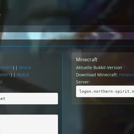
e
Minecraft
MfeMFY
) |
WotLK
Aktuelle Bukkit-Version
feMFY
) |
WotLK
Download Minecraft:
minecra
rd
Server:
logon.northern-spirit.
net
t
t