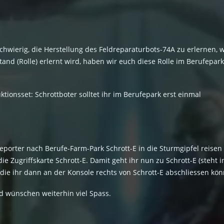
es schwierig, die Herstellung des Feldreparaturbots-74A zu erlernen
and (Rolle) erlernt wird, haben wir euch diese Rolle im Berufepar
ionsset: Schrottboter solltet ihr im Berufepark erst einmal
eporter nach Berufe-Farm-Park Schrott-E in die Sturmgipfel reisen (
e Zugriffskarte Schrott-E. Damit geht ihr nun zu Schrott-E (steht 
ie ihr dann an der Konsole rechts von Schrott-E abschliessen kön
d wünschen weiterhin viel Spass.