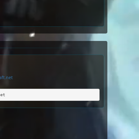
ft.net
net