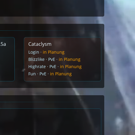
.5a
Cataclysm
Login ·
in Planung
Blizzlike · PvE ·
in Planung
Highrate · PvE ·
in Planung
Fun · PvE ·
in Planung