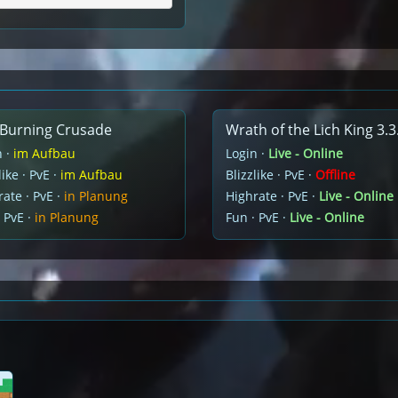
Burning Crusade
Wrath of the Lich King 3.3
n ·
im Aufbau
Login ·
Live - Online
like · PvE ·
im Aufbau
Blizzlike · PvE ·
Offline
ate · PvE ·
in Planung
Highrate · PvE ·
Live - Online
 PvE ·
in Planung
Fun · PvE ·
Live - Online