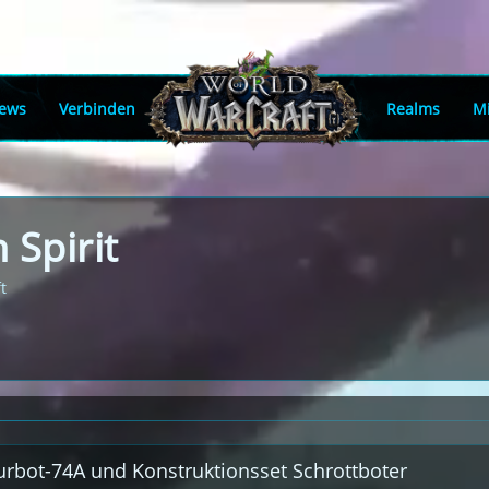
ews
Verbinden
Realms
Mi
 Spirit
t
turbot-74A und Konstruktionsset Schrottboter