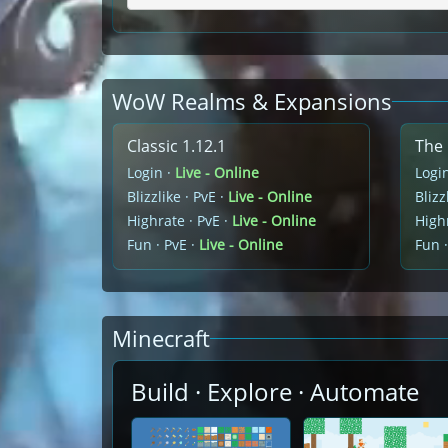
WoW Realms & Expansions
Classic 1.12.1
The 
Login ·
Live - Online
Logi
Blizzlike · PvE ·
Live - Online
Blizz
Highrate · PvE ·
Live - Online
Highr
Fun · PvE ·
Live - Online
Fun ·
Minecraft
Build · Explore · Automate