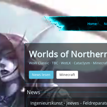
Home
N
Worlds of Northern
WoW Classic · TBC · WotLK · Cataclysm · Minecraf
News lesen
Minecraft
News
Ingenieurskunst - Jeeves - Feldrepara