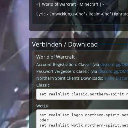
<| World of Warcraft - Minecraft |>
Eyrie - Entwicklungs-Chef / Realm-Chef Highrat
Verbinden / Download
World of Warcraft
Account Registration: Classic (via
discord.gg/Q
Passwort vergessen: Classic (via
discord.gg/QM
Northern Spirit Clients Downloads:
siehe Disco
Classic:
set realmlist classic.northern-spirit.
WotLK:
set realmlist logon.northern-spirit.ne
oder
set realmlist wotlk.northern-spirit.ne