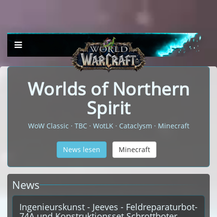
Worlds of Northern
Spirit
WoW Classic · TBC · WotLK · Cataclysm · Minecraft
News lesen
Minecraft
News
Ingenieurskunst - Jeeves - Feldreparaturbot-
74A und Konstruktionsset Schrottboter