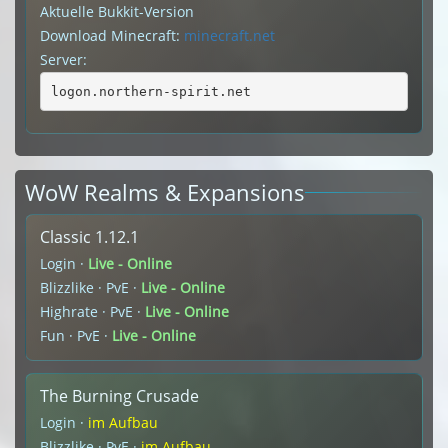
Aktuelle Bukkit-Version
Download Minecraft:
minecraft.net
Server:
logon.northern-spirit.net
WoW Realms & Expansions
Classic 1.12.1
Login ·
Live - Online
Blizzlike · PvE ·
Live - Online
Highrate · PvE ·
Live - Online
Fun · PvE ·
Live - Online
The Burning Crusade
Login ·
im Aufbau
Blizzlike · PvE ·
im Aufbau