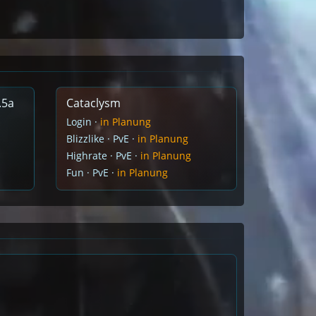
.5a
Cataclysm
Login ·
in Planung
Blizzlike · PvE ·
in Planung
Highrate · PvE ·
in Planung
Fun · PvE ·
in Planung