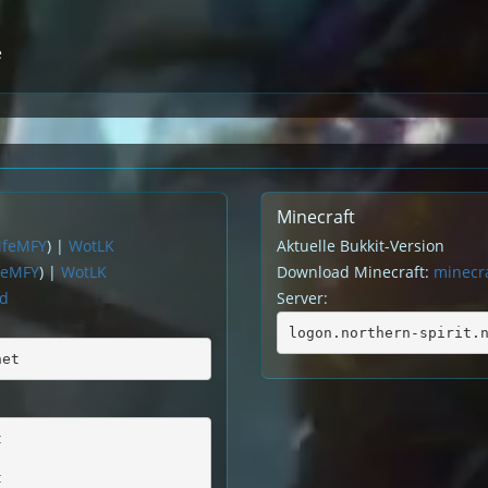
e
Minecraft
MfeMFY
) |
WotLK
Aktuelle Bukkit-Version
feMFY
) |
WotLK
Download Minecraft:
minecra
rd
Server:
logon.northern-spirit.
net
t
t