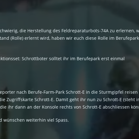
es schwierig, die Herstellung des Feldreparaturbots-74A zu erlernen
and (Rolle) erlernt wird, haben wir euch diese Rolle im Berufepar
ionsset: Schrottboter solltet ihr im Berufepark erst einmal
eporter nach Berufe-Farm-Park Schrott-E in die Sturmgipfel reisen (
e Zugriffskarte Schrott-E. Damit geht ihr nun zu Schrott-E (steht 
ie ihr dann an der Konsole rechts von Schrott-E abschliessen kön
d wünschen weiterhin viel Spass.