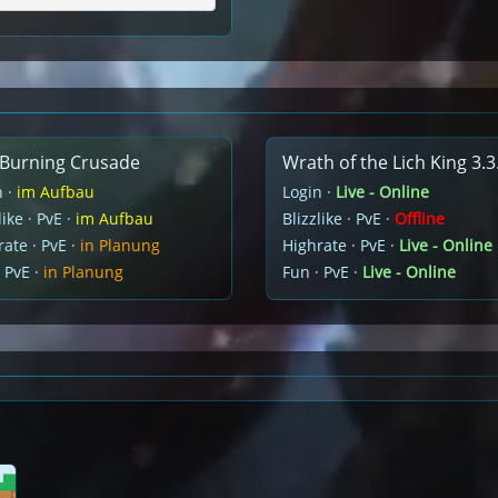
Burning Crusade
Wrath of the Lich King 3.3
n ·
im Aufbau
Login ·
Live - Online
like · PvE ·
im Aufbau
Blizzlike · PvE ·
Offline
ate · PvE ·
in Planung
Highrate · PvE ·
Live - Online
 PvE ·
in Planung
Fun · PvE ·
Live - Online