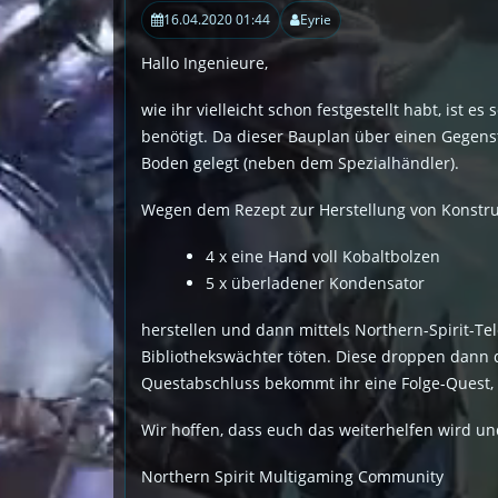
16.04.2020 01:44
Eyrie
Hallo Ingenieure,
wie ihr vielleicht schon festgestellt habt, ist 
benötigt. Da dieser Bauplan über einen Gegenst
Boden gelegt (neben dem Spezialhändler).
Wegen dem Rezept zur Herstellung von Konstrukt
4 x eine Hand voll Kobaltbolzen
5 x überladener Kondensator
herstellen und dann mittels Northern-Spirit-Tel
Bibliothekswächter töten. Diese droppen dann di
Questabschluss bekommt ihr eine Folge-Quest, d
Wir hoffen, dass euch das weiterhelfen wird un
Northern Spirit Multigaming Community