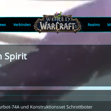
ews
Verbinden
Realms
Mi
 Spirit
t
turbot-74A und Konstruktionsset Schrottboter