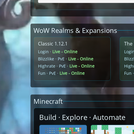
WoW Realms & Expansions
Classic 1.12.1
The 
Login ·
Live - Online
Logi
Blizzlike · PvE ·
Live - Online
Blizz
Highrate · PvE ·
Live - Online
Highr
Fun · PvE ·
Live - Online
Fun ·
Minecraft
Build · Explore · Automate