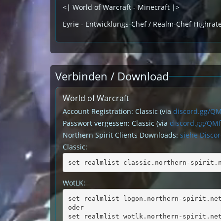
<| World of Warcraft - Minecraft |>
Eyrie - Entwicklungs-Chef / Realm-Chef Highrat
Verbinden / Download
World of Warcraft
Account Registration: Classic (via
discord.gg/Q
Passwort vergessen: Classic (via
discord.gg/QM
Northern Spirit Clients Downloads:
siehe Disco
Classic:
set realmlist classic.northern-spirit.
WotLK:
set realmlist logon.northern-spirit.ne
oder
set realmlist wotlk.northern-spirit.ne