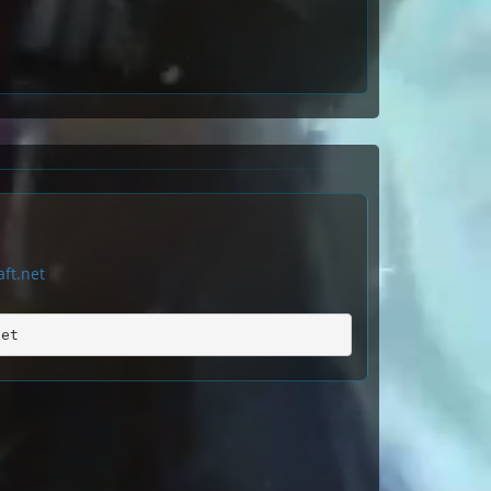
ft.net
net