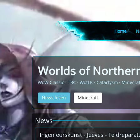
Home
N
Worlds of Northern
WoW Classic · TBC · WotLK · Cataclysm · Minecraf
News lesen
Minecraft
News
Ingenieurskunst - Jeeves - Feldrepara