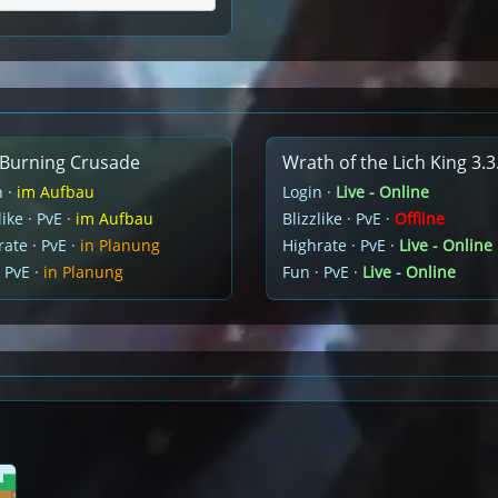
Burning Crusade
Wrath of the Lich King 3.3
n ·
im Aufbau
Login ·
Live - Online
like · PvE ·
im Aufbau
Blizzlike · PvE ·
Offline
ate · PvE ·
in Planung
Highrate · PvE ·
Live - Online
 PvE ·
in Planung
Fun · PvE ·
Live - Online