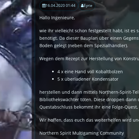
16.04.2020 01:44
Eyrie
Hallo Ingenieure,
wie ihr vielleicht schon festgestellt habt, ist 
benötigt. Da dieser Bauplan über einen Gegenst
Boden gelegt (neben dem Spezialhändler).
Wegen dem Rezept zur Herstellung von Konstrukt
4 x eine Hand voll Kobaltbolzen
5 x überladener Kondensator
herstellen und dann mittels Northern-Spirit-Tel
Bibliothekswächter töten. Diese droppen dann di
Questabschluss bekommt ihr eine Folge-Quest, d
Wir hoffen, dass euch das weiterhelfen wird un
Northern Spirit Multigaming Community