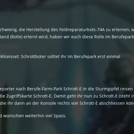
es schwierig, die Herstellung des Feldreparaturbots-74A zu erlernen
and (Rolle) erlernt wird, haben wir euch diese Rolle im Berufepar
ionsset: Schrottboter solltet ihr im Berufepark erst einmal
eporter nach Berufe-Farm-Park Schrott-E in die Sturmgipfel reisen (
e Zugriffskarte Schrott-E. Damit geht ihr nun zu Schrott-E (steht 
ie ihr dann an der Konsole rechts von Schrott-E abschliessen kön
d wünschen weiterhin viel Spass.