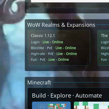
WoW Realms & Expansions
Classic 1.12.1
The 
Login ·
Live - Online
Logi
Blizzlike · PvE ·
Live - Online
Blizz
Highrate · PvE ·
Live - Online
Highr
Fun · PvE ·
Live - Online
Fun ·
Minecraft
Build · Explore · Automate