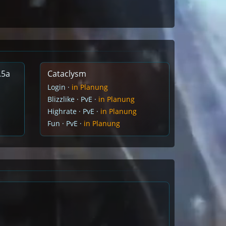
.5a
Cataclysm
Login ·
in Planung
Blizzlike · PvE ·
in Planung
Highrate · PvE ·
in Planung
Fun · PvE ·
in Planung