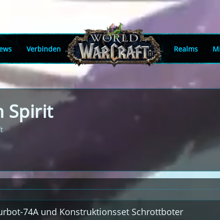
ews
Verbinden
Realms
Mi
 Spirit
t
turbot-74A und Konstruktionsset Schrottboter