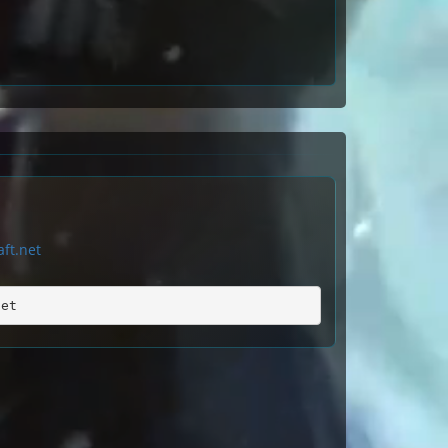
ft.net
net