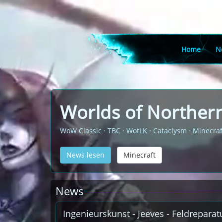
Home
N
Worlds of Northern
WoW Classic · TBC · WotLK · Cataclysm · Minecraf
News lesen
Minecraft
News
Ingenieurskunst - Jeeves - Feldrepara