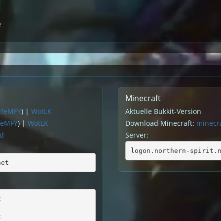
e
Minecraft
MfeMFY
) |
WotLK
Aktuelle Bukkit-Version
feMFY
) |
WotLK
Download Minecraft:
minecra
rd
Server:
logon.northern-spirit.
net
t
t