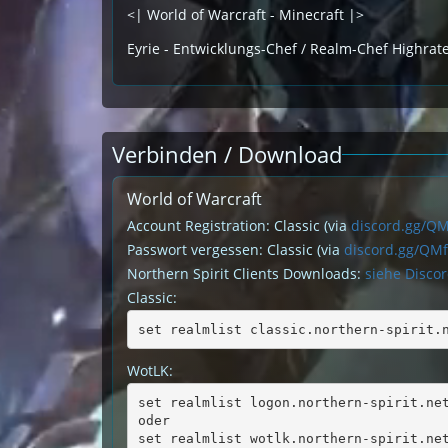
<| World of Warcraft - Minecraft |>
Eyrie - Entwicklungs-Chef / Realm-Chef Highrat
Verbinden / Download
World of Warcraft
Account Registration: Classic (via
discord.gg/Q
Passwort vergessen: Classic (via
discord.gg/QM
Northern Spirit Clients Downloads:
siehe Disco
Classic:
set realmlist classic.northern-spirit.
WotLK:
set realmlist logon.northern-spirit.ne
oder
set realmlist wotlk.northern-spirit.ne