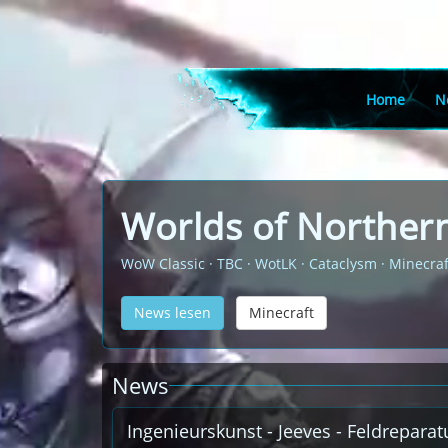
Home
N
Worlds of Northern
WoW Classic · TBC · WotLK · Cataclysm · Minecraf
News lesen
Minecraft
News
Ingenieurskunst - Jeeves - Feldrepara