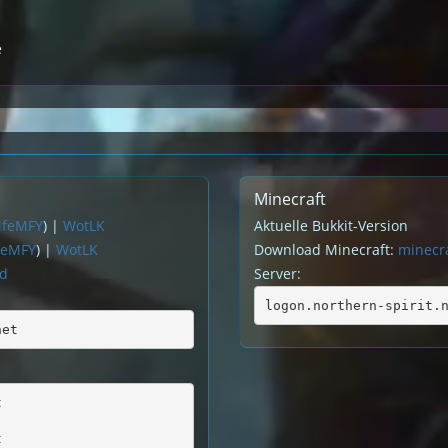
e
Minecraft
MfeMFY
) |
WotLK
Aktuelle Bukkit-Version
feMFY
) |
WotLK
Download Minecraft:
minecra
rd
Server:
logon.northern-spirit.
net
t
t