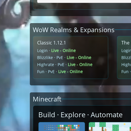
WoW Realms & Expansions
Classic 1.12.1
The 
Login ·
Live - Online
Logi
Blizzlike · PvE ·
Live - Online
Blizz
Highrate · PvE ·
Live - Online
Highr
Fun · PvE ·
Live - Online
Fun ·
Minecraft
Build · Explore · Automate