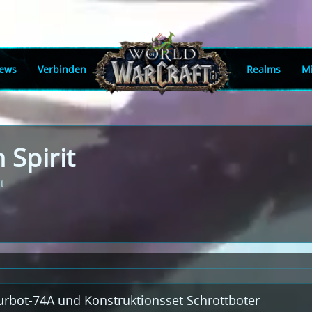
ews
Verbinden
Realms
Mi
 Spirit
t
turbot-74A und Konstruktionsset Schrottboter