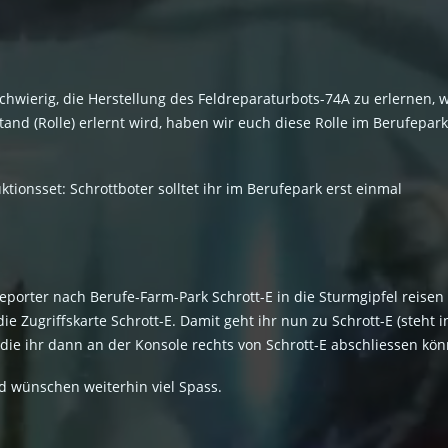
es schwierig, die Herstellung des Feldreparaturbots-74A zu erlernen
and (Rolle) erlernt wird, haben wir euch diese Rolle im Berufepar
ionsset: Schrottboter solltet ihr im Berufepark erst einmal
eporter nach Berufe-Farm-Park Schrott-E in die Sturmgipfel reisen (
e Zugriffskarte Schrott-E. Damit geht ihr nun zu Schrott-E (steht 
ie ihr dann an der Konsole rechts von Schrott-E abschliessen kön
d wünschen weiterhin viel Spass.