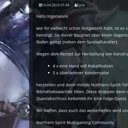
16.04.2020 01:44
Eyrie
Hallo Ingenieure,
wie ihr vielleicht schon festgestellt habt, ist 
benötigt. Da dieser Bauplan über einen Gegenst
Boden gelegt (neben dem Spezialhändler).
Wegen dem Rezept zur Herstellung von Konstrukt
4 x eine Hand voll Kobaltbolzen
5 x überladener Kondensator
herstellen und dann mittels Northern-Spirit-Tel
Bibliothekswächter töten. Diese droppen dann di
Questabschluss bekommt ihr eine Folge-Quest, d
Wir hoffen, dass euch das weiterhelfen wird un
Northern Spirit Multigaming Community