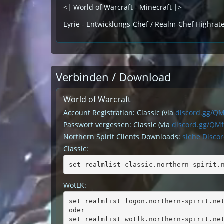
<| World of Warcraft - Minecraft |>
Eyrie - Entwicklungs-Chef / Realm-Chef Highrat
Verbinden / Download
World of Warcraft
Account Registration: Classic (via
discord.gg/Q
Passwort vergessen: Classic (via
discord.gg/QM
Northern Spirit Clients Downloads:
siehe Disco
Classic:
set realmlist classic.northern-spirit.
WotLK:
set realmlist logon.northern-spirit.ne
oder
set realmlist wotlk.northern-spirit.ne