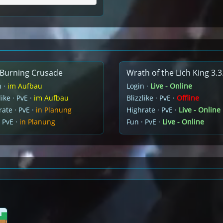
Burning Crusade
Wrath of the Lich King 3.3
n ·
im Aufbau
Login ·
Live - Online
like · PvE ·
im Aufbau
Blizzlike · PvE ·
Offline
ate · PvE ·
in Planung
Highrate · PvE ·
Live - Online
 PvE ·
in Planung
Fun · PvE ·
Live - Online