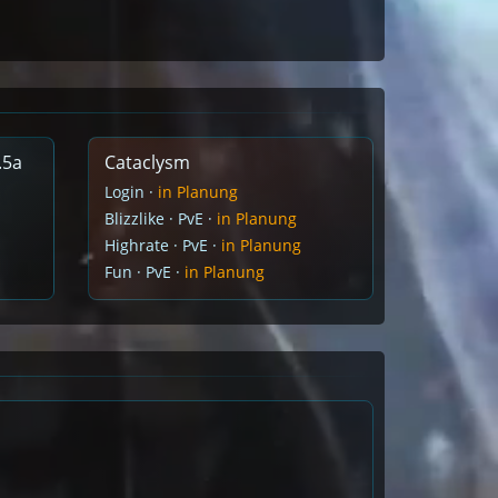
.5a
Cataclysm
Login ·
in Planung
Blizzlike · PvE ·
in Planung
Highrate · PvE ·
in Planung
Fun · PvE ·
in Planung