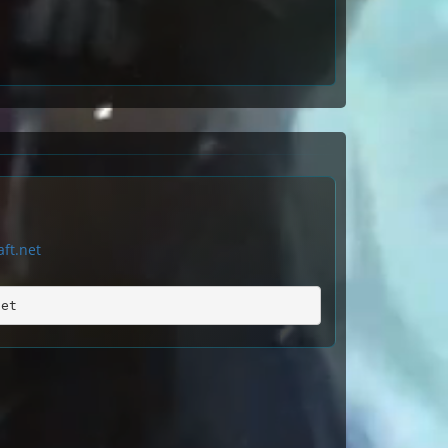
ft.net
net