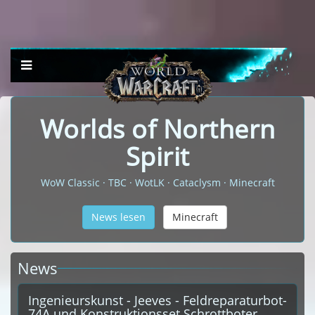
Worlds of Northern
Spirit
WoW Classic · TBC · WotLK · Cataclysm · Minecraft
News lesen
Minecraft
News
Ingenieurskunst - Jeeves - Feldreparaturbot-
74A und Konstruktionsset Schrottboter