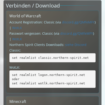
Verbinden / Download
World of Warcraft
Account Registration: Classic (via
discord.gg/QMfeMFY
)
|
WotLK
Passwort vergessen: Classic (via
discord.gg/QMfeMFY
)
|
WotLK
Northern Spirit Clients Downloads:
siehe Discord
Classic:
set realmlist classic.northern-spirit.net
WotLK:
set realmlist logon.northern-spirit.net
oder
set realmlist wotlk.northern-spirit.net
Minecraft