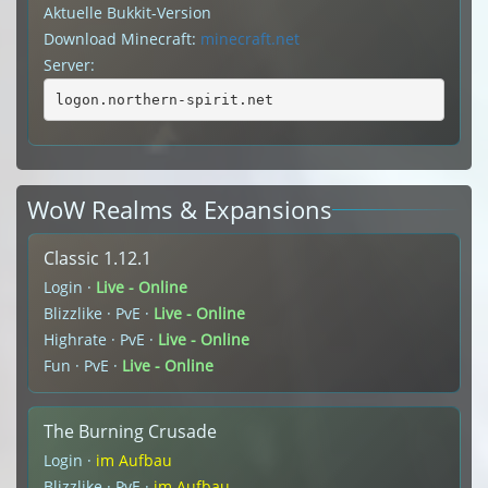
Aktuelle Bukkit-Version
Download Minecraft:
minecraft.net
Server:
logon.northern-spirit.net
WoW Realms & Expansions
Classic 1.12.1
Login ·
Live - Online
Blizzlike · PvE ·
Live - Online
Highrate · PvE ·
Live - Online
Fun · PvE ·
Live - Online
The Burning Crusade
Login ·
im Aufbau
Blizzlike · PvE ·
im Aufbau