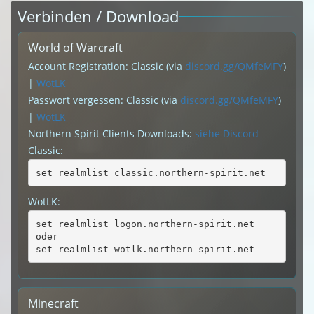
Verbinden / Download
World of Warcraft
Account Registration: Classic (via
discord.gg/QMfeMFY
)
|
WotLK
Passwort vergessen: Classic (via
discord.gg/QMfeMFY
)
|
WotLK
Northern Spirit Clients Downloads:
siehe Discord
Classic:
set realmlist classic.northern-spirit.net
WotLK:
set realmlist logon.northern-spirit.net
oder
set realmlist wotlk.northern-spirit.net
Minecraft