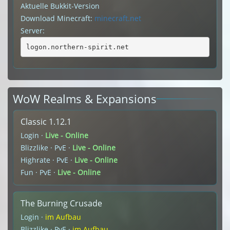
Aktuelle Bukkit-Version
Download Minecraft:
minecraft.net
Server:
logon.northern-spirit.net
WoW Realms & Expansions
Classic 1.12.1
Login ·
Live - Online
Blizzlike · PvE ·
Live - Online
Highrate · PvE ·
Live - Online
Fun · PvE ·
Live - Online
The Burning Crusade
Login ·
im Aufbau
Blizzlike · PvE ·
im Aufbau