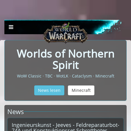
Worlds of Northern
Spirit
WoW Classic · TBC · WotLK · Cataclysm · Minecraft
News lesen
Minecraft
News
Ingenieurskunst - Jeeves - Feldreparaturbot-
74A und Konstruktionsset Schrottboter