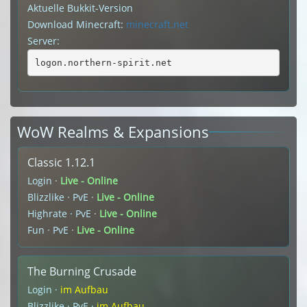
Aktuelle Bukkit-Version
Download Minecraft:
minecraft.net
Server:
logon.northern-spirit.net
WoW Realms & Expansions
Classic 1.12.1
Login ·
Live - Online
Blizzlike · PvE ·
Live - Online
Highrate · PvE ·
Live - Online
Fun · PvE ·
Live - Online
The Burning Crusade
Login ·
im Aufbau
Blizzlike · PvE ·
im Aufbau