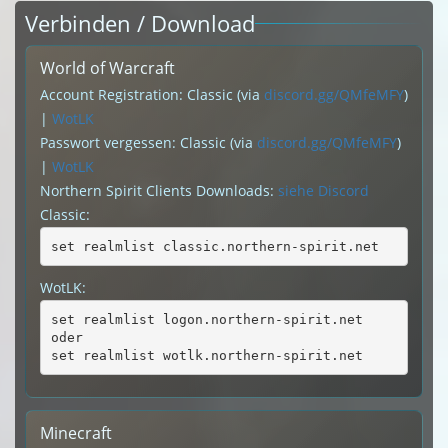
Verbinden / Download
World of Warcraft
Account Registration: Classic (via
discord.gg/QMfeMFY
)
|
WotLK
Passwort vergessen: Classic (via
discord.gg/QMfeMFY
)
|
WotLK
Northern Spirit Clients Downloads:
siehe Discord
Classic:
set realmlist classic.northern-spirit.net
WotLK:
set realmlist logon.northern-spirit.net
oder
set realmlist wotlk.northern-spirit.net
Minecraft