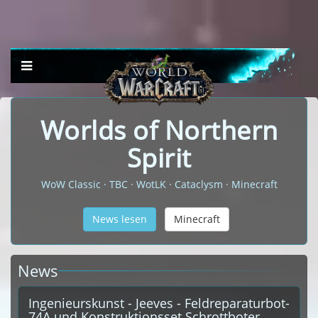
Worlds of Northern
Spirit
WoW Classic · TBC · WotLK · Cataclysm · Minecraft
News lesen
Minecraft
News
Ingenieurskunst - Jeeves - Feldreparaturbot-
74A und Konstruktionsset Schrottboter