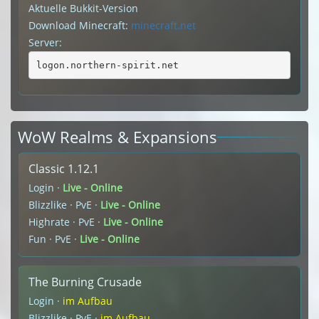
Aktuelle Bukkit-Version
Download Minecraft:
minecraft.net
Server:
logon.northern-spirit.net
WoW Realms & Expansions
Classic 1.12.1
Login ·
Live - Online
Blizzlike · PvE ·
Live - Online
Highrate · PvE ·
Live - Online
Fun · PvE ·
Live - Online
The Burning Crusade
Login ·
im Aufbau
Blizzlike · PvE ·
im Aufbau