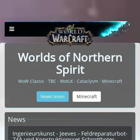
Worlds of Northern
Spirit
WoW Classic · TBC · WotLK · Cataclysm · Minecraft
News lesen
Minecraft
News
Ingenieurskunst - Jeeves - Feldreparaturbot-
74A und Konstruktionsset Schrottboter