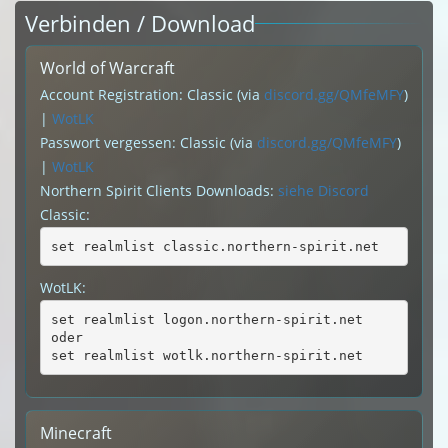
Verbinden / Download
World of Warcraft
Account Registration: Classic (via
discord.gg/QMfeMFY
)
|
WotLK
Passwort vergessen: Classic (via
discord.gg/QMfeMFY
)
|
WotLK
Northern Spirit Clients Downloads:
siehe Discord
Classic:
set realmlist classic.northern-spirit.net
WotLK:
set realmlist logon.northern-spirit.net
oder
set realmlist wotlk.northern-spirit.net
Minecraft