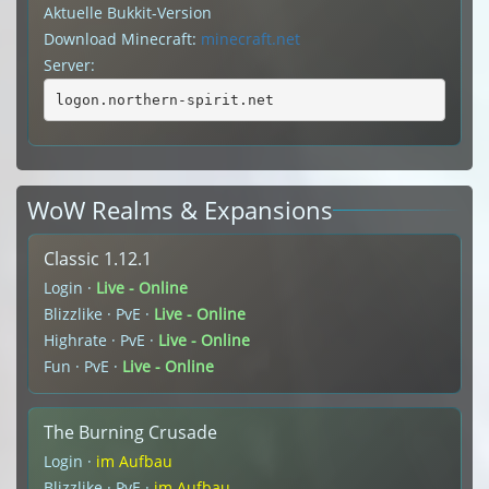
Aktuelle Bukkit-Version
Download Minecraft:
minecraft.net
Server:
logon.northern-spirit.net
WoW Realms & Expansions
Classic 1.12.1
Login ·
Live - Online
Blizzlike · PvE ·
Live - Online
Highrate · PvE ·
Live - Online
Fun · PvE ·
Live - Online
The Burning Crusade
Login ·
im Aufbau
Blizzlike · PvE ·
im Aufbau