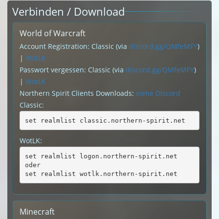
Verbinden / Download
World of Warcraft
Account Registration: Classic (via
discord.gg/QMfeMFY
)
|
WotLK
Passwort vergessen: Classic (via
discord.gg/QMfeMFY
)
|
WotLK
Northern Spirit Clients Downloads:
siehe Discord
Classic:
set realmlist classic.northern-spirit.net
WotLK:
set realmlist logon.northern-spirit.net
oder
set realmlist wotlk.northern-spirit.net
Minecraft