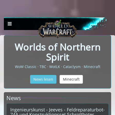
Worlds of Northern
Spirit
WoW Classic · TBC · WotLK · Cataclysm · Minecraft
News lesen
Minecraft
News
Ingenieurskunst - Jeeves - Feldreparaturbot-
74A und Konstruktionsset Schrottboter