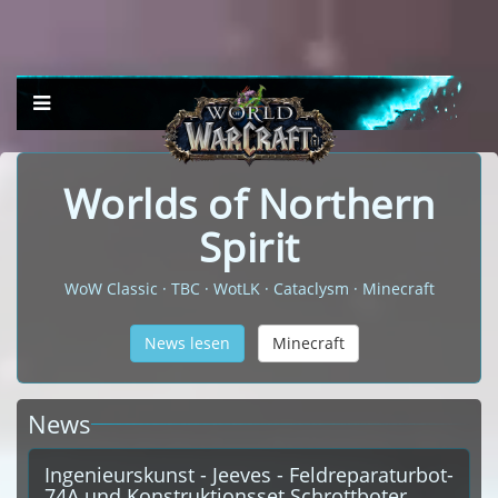
Worlds of Northern
Spirit
WoW Classic · TBC · WotLK · Cataclysm · Minecraft
News lesen
Minecraft
News
Ingenieurskunst - Jeeves - Feldreparaturbot-
74A und Konstruktionsset Schrottboter