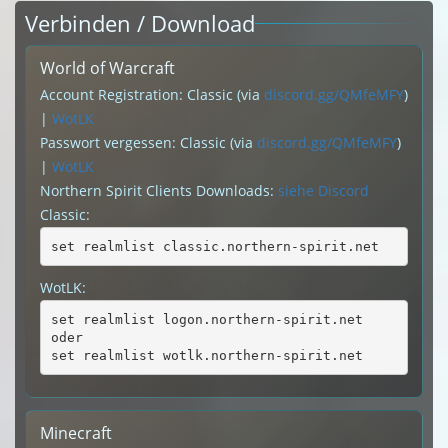
Verbinden / Download
World of Warcraft
Account Registration: Classic (via
discord.gg/QMfeMFY
)
|
WotLK
Passwort vergessen: Classic (via
discord.gg/QMfeMFY
)
|
WotLK
Northern Spirit Clients Downloads:
siehe Discord
Classic:
set realmlist classic.northern-spirit.net
WotLK:
set realmlist logon.northern-spirit.net
oder
set realmlist wotlk.northern-spirit.net
Minecraft