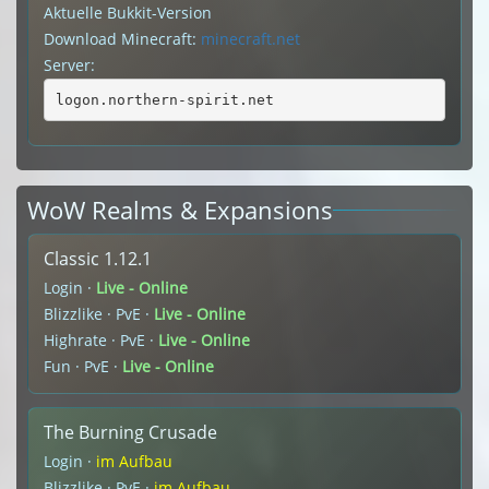
Aktuelle Bukkit-Version
Download Minecraft:
minecraft.net
Server:
logon.northern-spirit.net
WoW Realms & Expansions
Classic 1.12.1
Login ·
Live - Online
Blizzlike · PvE ·
Live - Online
Highrate · PvE ·
Live - Online
Fun · PvE ·
Live - Online
The Burning Crusade
Login ·
im Aufbau
Blizzlike · PvE ·
im Aufbau