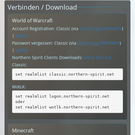
Verbinden / Download
World of Warcraft
Account Registration: Classic (via
discord.gg/QMfeMFY
)
|
WotLK
Passwort vergessen: Classic (via
discord.gg/QMfeMFY
)
|
WotLK
Northern Spirit Clients Downloads:
siehe Discord
Classic:
set realmlist classic.northern-spirit.net
WotLK:
set realmlist logon.northern-spirit.net
oder
set realmlist wotlk.northern-spirit.net
Minecraft