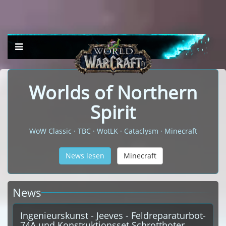
Worlds of Northern
Spirit
WoW Classic · TBC · WotLK · Cataclysm · Minecraft
News lesen
Minecraft
News
Ingenieurskunst - Jeeves - Feldreparaturbot-
74A und Konstruktionsset Schrottboter