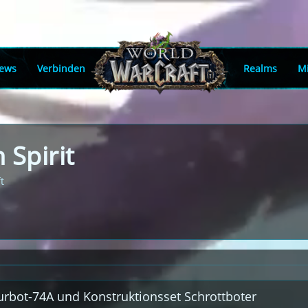
ews
Verbinden
Realms
Mi
 Spirit
t
turbot-74A und Konstruktionsset Schrottboter