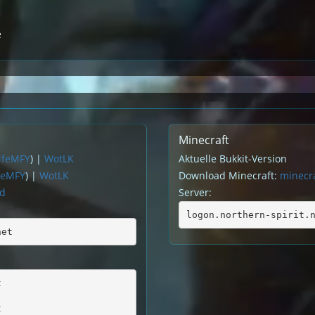
e
Minecraft
MfeMFY
) |
WotLK
Aktuelle Bukkit-Version
feMFY
) |
WotLK
Download Minecraft:
minecra
rd
Server:
logon.northern-spirit.
net
t
t