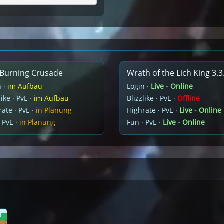
Burning Crusade
Wrath of the Lich King 3.3
n ·
im Aufbau
Login ·
Live - Online
like · PvE ·
im Aufbau
Blizzlike · PvE ·
Offline
ate · PvE ·
in Planung
Highrate · PvE ·
Live - Online
 PvE ·
in Planung
Fun · PvE ·
Live - Online