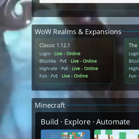
WoW Realms & Expansions
Classic 1.12.1
The 
Login ·
Live - Online
Logi
Blizzlike · PvE ·
Live - Online
Blizz
Highrate · PvE ·
Live - Online
Highr
Fun · PvE ·
Live - Online
Fun ·
Minecraft
Build · Explore · Automate