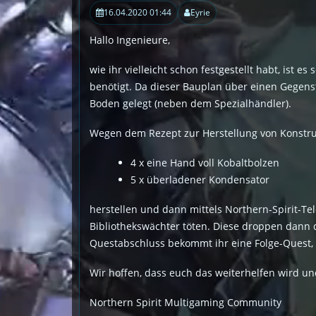
16.04.2020 01:44
Eyrie
Hallo Ingenieure,
wie ihr vielleicht schon festgestellt habt, ist 
benötigt. Da dieser Bauplan über einen Gegenst
Boden gelegt (neben dem Spezialhändler).
Wegen dem Rezept zur Herstellung von Konstrukt
4 x eine Hand voll Kobaltbolzen
5 x überladener Kondensator
herstellen und dann mittels Northern-Spirit-Tel
Bibliothekswächter töten. Diese droppen dann di
Questabschluss bekommt ihr eine Folge-Quest, d
Wir hoffen, dass euch das weiterhelfen wird un
Northern Spirit Multigaming Community