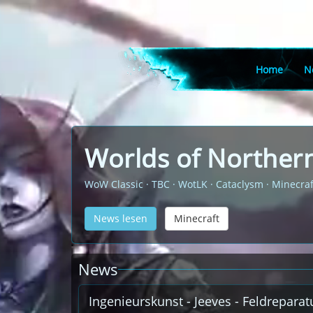
Home
N
Worlds of Northern
WoW Classic · TBC · WotLK · Cataclysm · Minecraf
News lesen
Minecraft
News
Ingenieurskunst - Jeeves - Feldrepara