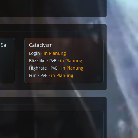
.5a
Cataclysm
Login ·
in Planung
Blizzlike · PvE ·
in Planung
Highrate · PvE ·
in Planung
Fun · PvE ·
in Planung