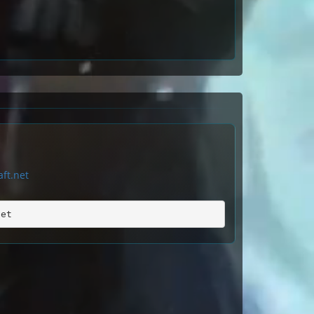
ft.net
net