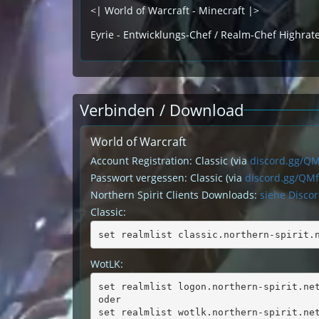
<| World of Warcraft - Minecraft |>
Eyrie - Entwicklungs-Chef / Realm-Chef Highrat
Verbinden / Download
World of Warcraft
Account Registration: Classic (via
discord.gg/Q
Passwort vergessen: Classic (via
discord.gg/QM
Northern Spirit Clients Downloads:
siehe Disco
Classic:
set realmlist classic.northern-spirit.
WotLK:
set realmlist logon.northern-spirit.ne
oder
set realmlist wotlk.northern-spirit.ne