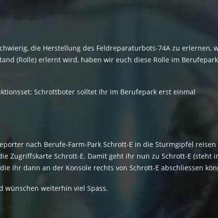
es schwierig, die Herstellung des Feldreparaturbots-74A zu erlernen
and (Rolle) erlernt wird, haben wir euch diese Rolle im Berufepar
ionsset: Schrottboter solltet ihr im Berufepark erst einmal
eporter nach Berufe-Farm-Park Schrott-E in die Sturmgipfel reisen (
e Zugriffskarte Schrott-E. Damit geht ihr nun zu Schrott-E (steht 
ie ihr dann an der Konsole rechts von Schrott-E abschliessen kön
d wünschen weiterhin viel Spass.