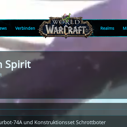
ews
Verbinden
Realms
Mi
 Spirit
t
turbot-74A und Konstruktionsset Schrottboter