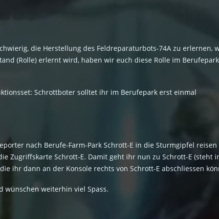
es schwierig, die Herstellung des Feldreparaturbots-74A zu erlernen
and (Rolle) erlernt wird, haben wir euch diese Rolle im Berufepar
ionsset: Schrottboter solltet ihr im Berufepark erst einmal
eporter nach Berufe-Farm-Park Schrott-E in die Sturmgipfel reisen (
e Zugriffskarte Schrott-E. Damit geht ihr nun zu Schrott-E (steht 
ie ihr dann an der Konsole rechts von Schrott-E abschliessen kön
d wünschen weiterhin viel Spass.