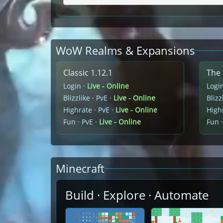
WoW Realms & Expansions
Classic 1.12.1
The 
Login ·
Live - Online
Logi
Blizzlike · PvE ·
Live - Online
Blizz
Highrate · PvE ·
Live - Online
Highr
Fun · PvE ·
Live - Online
Fun ·
Minecraft
Build · Explore · Automate