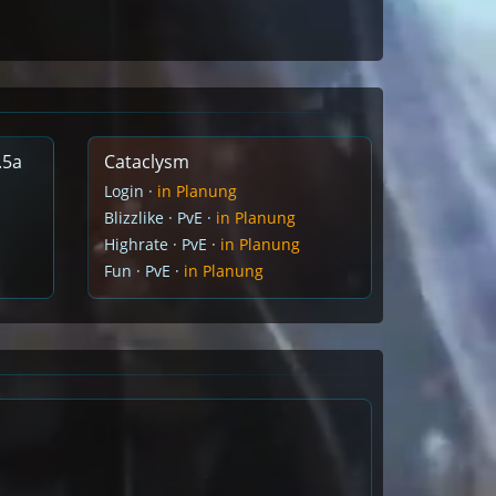
.5a
Cataclysm
Login ·
in Planung
Blizzlike · PvE ·
in Planung
Highrate · PvE ·
in Planung
Fun · PvE ·
in Planung