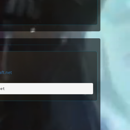
ft.net
net