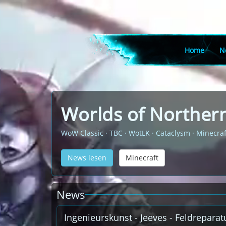
Home
N
Worlds of Northern
WoW Classic · TBC · WotLK · Cataclysm · Minecraf
News lesen
Minecraft
News
Ingenieurskunst - Jeeves - Feldrepara