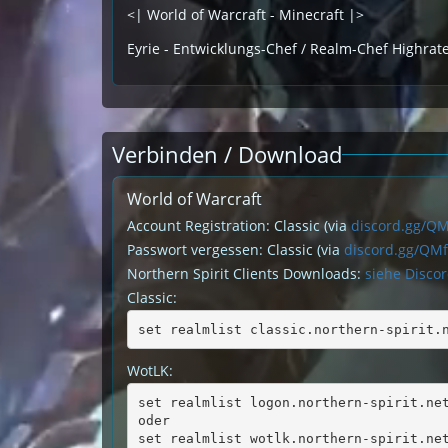
<| World of Warcraft - Minecraft |>
Eyrie - Entwicklungs-Chef / Realm-Chef Highrat
Verbinden / Download
World of Warcraft
Account Registration: Classic (via
discord.gg/Q
Passwort vergessen: Classic (via
discord.gg/QM
Northern Spirit Clients Downloads:
siehe Disco
Classic:
set realmlist classic.northern-spirit.
WotLK:
set realmlist logon.northern-spirit.ne
oder
set realmlist wotlk.northern-spirit.ne