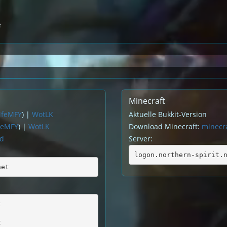
e
Minecraft
MfeMFY
) |
WotLK
Aktuelle Bukkit-Version
feMFY
) |
WotLK
Download Minecraft:
minecra
rd
Server:
logon.northern-spirit.
net
t
t