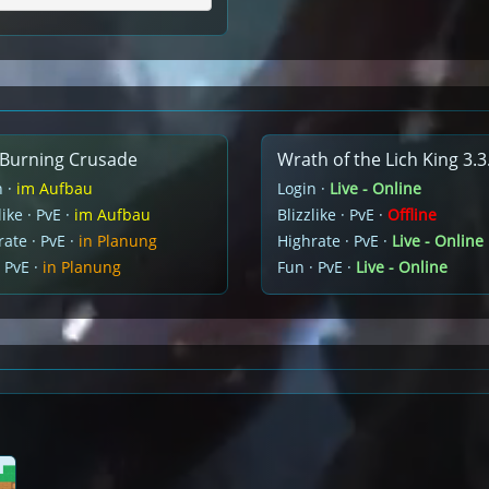
Burning Crusade
Wrath of the Lich King 3.3
n ·
im Aufbau
Login ·
Live - Online
like · PvE ·
im Aufbau
Blizzlike · PvE ·
Offline
ate · PvE ·
in Planung
Highrate · PvE ·
Live - Online
 PvE ·
in Planung
Fun · PvE ·
Live - Online