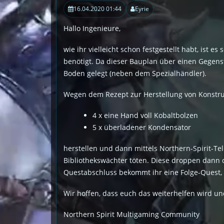
16.04.2020 01:44
Eyrie
Hallo Ingenieure,
wie ihr vielleicht schon festgestellt habt, ist 
benötigt. Da dieser Bauplan über einen Gegenst
Boden gelegt (neben dem Spezialhändler).
Wegen dem Rezept zur Herstellung von Konstrukt
4 x eine Hand voll Kobaltbolzen
5 x überladener Kondensator
herstellen und dann mittels Northern-Spirit-Tel
Bibliothekswächter töten. Diese droppen dann di
Questabschluss bekommt ihr eine Folge-Quest, d
Wir hoffen, dass euch das weiterhelfen wird un
Northern Spirit Multigaming Community