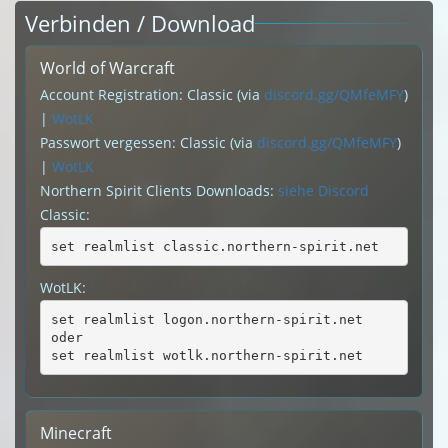
Verbinden / Download
World of Warcraft
Account Registration: Classic (via
discord.gg/QMfeMFY
)
|
WotLK
Passwort vergessen: Classic (via
discord.gg/QMfeMFY
)
|
WotLK
Northern Spirit Clients Downloads:
siehe Discord
Classic:
set realmlist classic.northern-spirit.net
WotLK:
set realmlist logon.northern-spirit.net
oder
set realmlist wotlk.northern-spirit.net
Minecraft