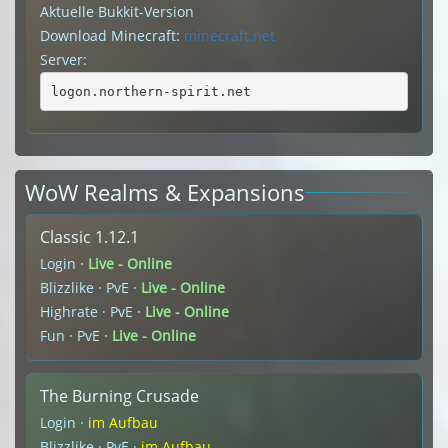
Aktuelle Bukkit-Version
Download Minecraft:
minecraft.net
Server:
logon.northern-spirit.net
WoW Realms & Expansions
Classic 1.12.1
Login ·
Live - Online
Blizzlike · PvE ·
Live - Online
Highrate · PvE ·
Live - Online
Fun · PvE ·
Live - Online
The Burning Crusade
Login ·
im Aufbau
Blizzlike · PvE ·
im Aufbau