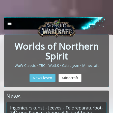
Worlds of Northern
Spirit
WoW Classic · TBC · WotLK · Cataclysm · Minecraft
News lesen
Minecraft
News
Ingenieurskunst - Jeeves - Feldreparaturbot-
74A und Konstruktionsset Schrottboter