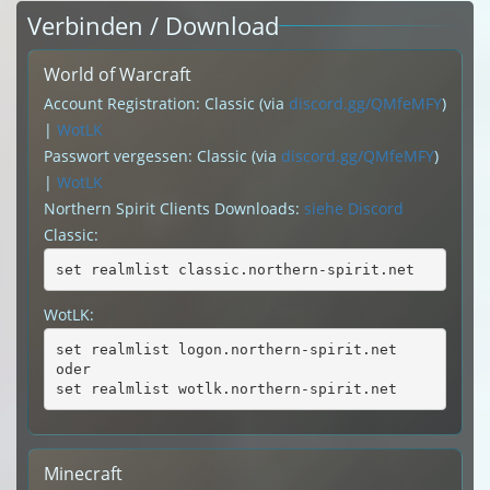
Verbinden / Download
World of Warcraft
Account Registration: Classic (via
discord.gg/QMfeMFY
)
|
WotLK
Passwort vergessen: Classic (via
discord.gg/QMfeMFY
)
|
WotLK
Northern Spirit Clients Downloads:
siehe Discord
Classic:
set realmlist classic.northern-spirit.net
WotLK:
set realmlist logon.northern-spirit.net
oder
set realmlist wotlk.northern-spirit.net
Minecraft