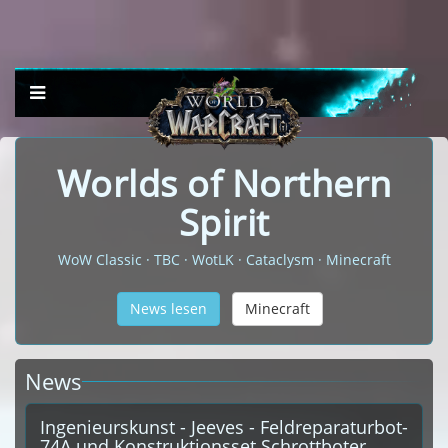
Worlds of Northern
Spirit
WoW Classic · TBC · WotLK · Cataclysm · Minecraft
News lesen
Minecraft
News
Ingenieurskunst - Jeeves - Feldreparaturbot-
74A und Konstruktionsset Schrottboter