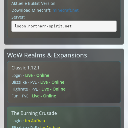
Aktuelle Bukkit-Version
Download Minecraft:
minecraft.net
Server:
logon.northern-spirit.net
WoW Realms & Expansions
Classic 1.12.1
Login ·
Live - Online
Blizzlike · PvE ·
Live - Online
Highrate · PvE ·
Live - Online
Fun · PvE ·
Live - Online
The Burning Crusade
Login ·
im Aufbau
Blizzlike · PvE ·
im Aufbau