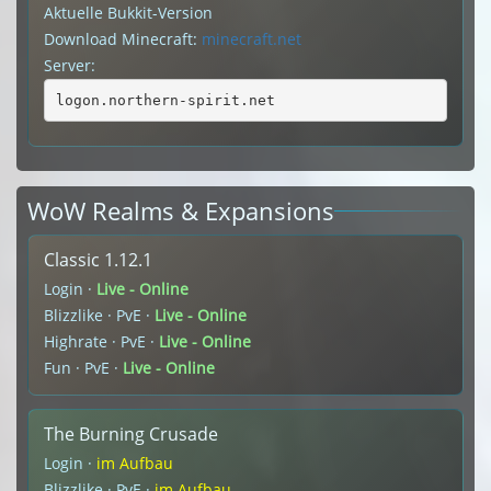
Aktuelle Bukkit-Version
Download Minecraft:
minecraft.net
Server:
logon.northern-spirit.net
WoW Realms & Expansions
Classic 1.12.1
Login ·
Live - Online
Blizzlike · PvE ·
Live - Online
Highrate · PvE ·
Live - Online
Fun · PvE ·
Live - Online
The Burning Crusade
Login ·
im Aufbau
Blizzlike · PvE ·
im Aufbau