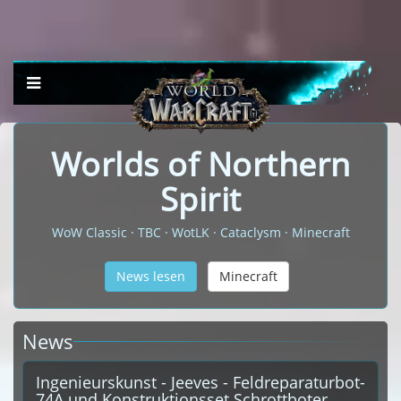
Worlds of Northern
Spirit
WoW Classic · TBC · WotLK · Cataclysm · Minecraft
News lesen
Minecraft
News
Ingenieurskunst - Jeeves - Feldreparaturbot-
74A und Konstruktionsset Schrottboter