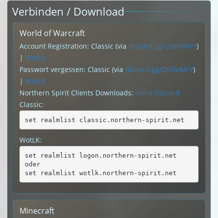
Verbinden / Download
World of Warcraft
Account Registration: Classic (via
discord.gg/QMfeMFY
)
|
WotLK
Passwort vergessen: Classic (via
discord.gg/QMfeMFY
)
|
WotLK
Northern Spirit Clients Downloads:
siehe Discord
Classic:
set realmlist classic.northern-spirit.net
WotLK:
set realmlist logon.northern-spirit.net
oder
set realmlist wotlk.northern-spirit.net
Minecraft