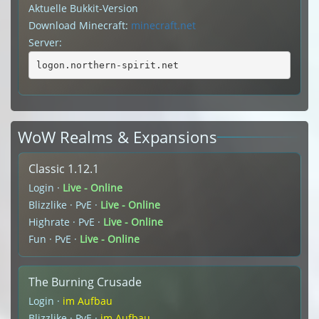
Aktuelle Bukkit-Version
Download Minecraft:
minecraft.net
Server:
logon.northern-spirit.net
WoW Realms & Expansions
Classic 1.12.1
Login ·
Live - Online
Blizzlike · PvE ·
Live - Online
Highrate · PvE ·
Live - Online
Fun · PvE ·
Live - Online
The Burning Crusade
Login ·
im Aufbau
Blizzlike · PvE ·
im Aufbau