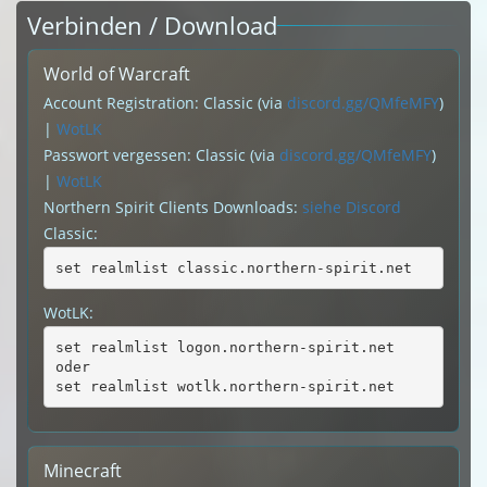
Verbinden / Download
World of Warcraft
Account Registration: Classic (via
discord.gg/QMfeMFY
)
|
WotLK
Passwort vergessen: Classic (via
discord.gg/QMfeMFY
)
|
WotLK
Northern Spirit Clients Downloads:
siehe Discord
Classic:
set realmlist classic.northern-spirit.net
WotLK:
set realmlist logon.northern-spirit.net
oder
set realmlist wotlk.northern-spirit.net
Minecraft