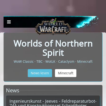
Worlds of Northern
Spirit
WoW Classic · TBC · WotLK · Cataclysm · Minecraft
News lesen
Minecraft
News
Ingenieurskunst - Jeeves - Feldreparaturbot-
74A und Konstruktionsset Schrottboter