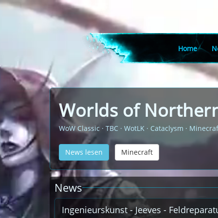
Home
N
Worlds of Northern
WoW Classic · TBC · WotLK · Cataclysm · Minecraf
News lesen
Minecraft
News
Ingenieurskunst - Jeeves - Feldrepara