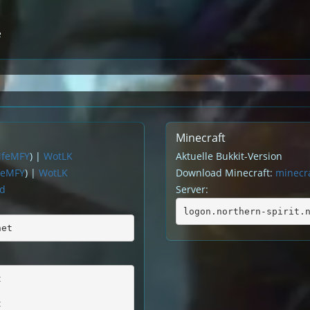
e
Minecraft
MfeMFY
) |
WotLK
Aktuelle Bukkit-Version
feMFY
) |
WotLK
Download Minecraft:
minecra
rd
Server:
logon.northern-spirit.
net
t
t