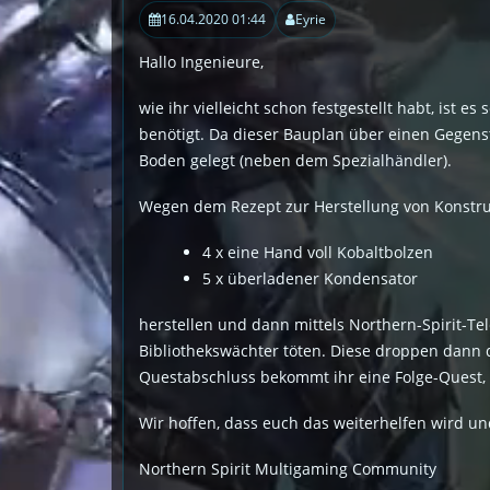
16.04.2020 01:44
Eyrie
Hallo Ingenieure,
wie ihr vielleicht schon festgestellt habt, ist 
benötigt. Da dieser Bauplan über einen Gegenst
Boden gelegt (neben dem Spezialhändler).
Wegen dem Rezept zur Herstellung von Konstrukt
4 x eine Hand voll Kobaltbolzen
5 x überladener Kondensator
herstellen und dann mittels Northern-Spirit-Tel
Bibliothekswächter töten. Diese droppen dann di
Questabschluss bekommt ihr eine Folge-Quest, d
Wir hoffen, dass euch das weiterhelfen wird un
Northern Spirit Multigaming Community