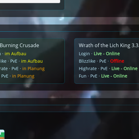
Burning Crusade
Wrath of the Lich King 3.3
n ·
im Aufbau
Login ·
Live - Online
like · PvE ·
im Aufbau
Blizzlike · PvE ·
Offline
ate · PvE ·
in Planung
Highrate · PvE ·
Live - Online
 PvE ·
in Planung
Fun · PvE ·
Live - Online