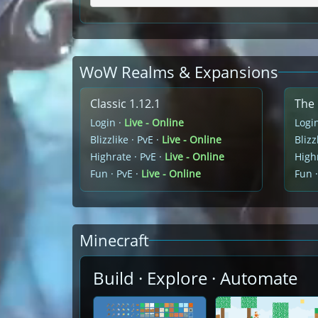
WoW Realms & Expansions
Classic 1.12.1
The 
Login ·
Live - Online
Logi
Blizzlike · PvE ·
Live - Online
Blizz
Highrate · PvE ·
Live - Online
Highr
Fun · PvE ·
Live - Online
Fun ·
Minecraft
Build · Explore · Automate