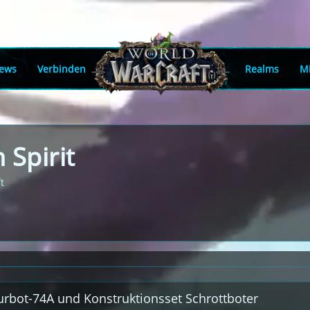
ews
Verbinden
Realms
Mi
 Spirit
t
turbot-74A und Konstruktionsset Schrottboter