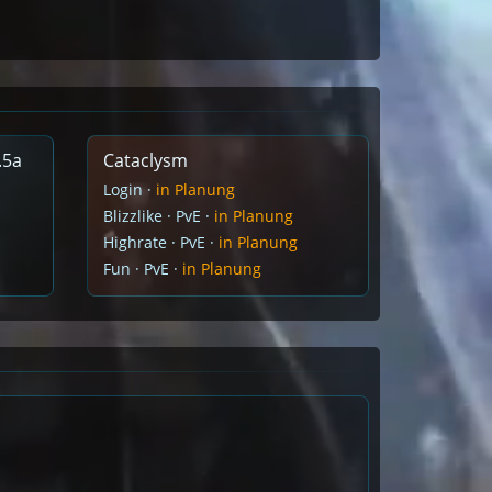
.5a
Cataclysm
Login ·
in Planung
Blizzlike · PvE ·
in Planung
Highrate · PvE ·
in Planung
Fun · PvE ·
in Planung