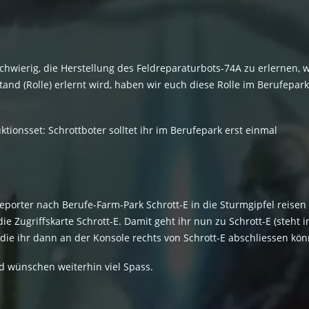
es schwierig, die Herstellung des Feldreparaturbots-74A zu erlernen
and (Rolle) erlernt wird, haben wir euch diese Rolle im Berufepar
ionsset: Schrottboter solltet ihr im Berufepark erst einmal
eporter nach Berufe-Farm-Park Schrott-E in die Sturmgipfel reisen (
e Zugriffskarte Schrott-E. Damit geht ihr nun zu Schrott-E (steht 
ie ihr dann an der Konsole rechts von Schrott-E abschliessen kön
d wünschen weiterhin viel Spass.