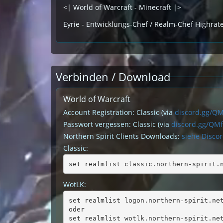
<| World of Warcraft - Minecraft |>
Eyrie - Entwicklungs-Chef / Realm-Chef Highrat
Verbinden / Download
World of Warcraft
Account Registration: Classic (via
discord.gg/Q
Passwort vergessen: Classic (via
discord.gg/QM
Northern Spirit Clients Downloads:
siehe Disco
Classic:
set realmlist classic.northern-spirit.
WotLK:
set realmlist logon.northern-spirit.ne
oder
set realmlist wotlk.northern-spirit.ne