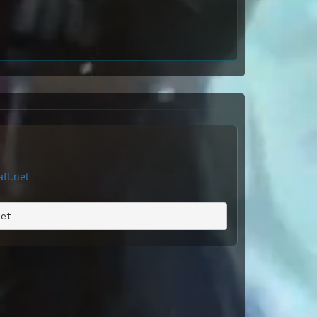
ft.net
net